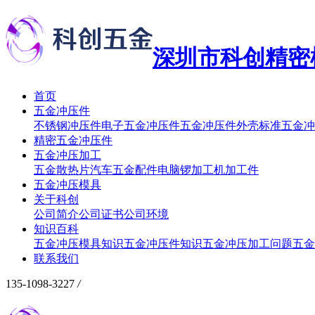
深圳市科创精密
首页
五金冲压件
不锈钢冲压件
电子五金冲压件
五金冲压件外壳
标准五金冲
精密五金冲压件
五金冲压加工
五金散热片
汽车五金配件
电脑锣加工
机加工件
五金冲压模具
关于科创
公司简介
公司证书
公司环境
知识百科
五金冲压模具知识
五金冲压件知识
五金冲压加工问题
五金
联系我们
135-1098-3227
/