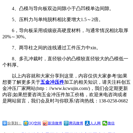
4、凸模与导向板双边间隙小于凸凹模单边间隙。
5、压料力与单纯脱料相比要增大1.5～2倍。
6，导向板采用或镶嵌高硬度材料，与通常情况相比取厚
20%～30%。
7、两导柱之间的连线通过工件压力中xin。
8、多孔冲裁时，直径较小的凸模较直径较大的凸模低一
个料厚。
以上内容就和大家分享到这里，内容仅供大家参考!如果
想要了解更多关于
五金冲压件
加工的相关知识，请关注科创五
金冲压厂家网站(http：//www.kcwujin.com/)，我们会定期更新
内容;如果想要咨询五金冲压件加工价格，欢迎来电咨询或者
是网站留言，我们会及时与你联系!咨询热线：138-0258-0682
分享到：
QQ空间
新浪微博
腾讯微博
人人网
微信