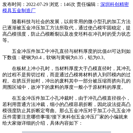
发布时间：2022-07-29 浏览：146次 责任编辑：
深圳科创精密
模具五金制造厂
随着科技与社会的发展，以前常用的微小型孔的加工方法
已逐渐被五金冲压加工方法所取代，通过使凸模牢固稳定，提
高凸模强度，防止凸模断裂以及改变坯料在冲孔时的受力状态
等。
五金冲压件加工中冲孔直径与材料厚度的比值d/t可达到如
下数值：硬钢为0.4，软钢与黄铜为0.35，铝为0.3。
在板材上冲小孔时，当材料厚度大于凸模直径时，其冲孔
的过程不是剪切过程，而是通过凸模将材料挤入到凹模内的过
程。在挤压开始时，冲出的废料其中一部分被压缩而挤向孔的
周围区域中，故冲下的废料的厚度一般小于原材料的厚度。
在五金冲压件加工小孔冲裁时，由于冲孔凸模直径很小，
若利用普通方法冲裁，细小的凸模容易折断，因此设法提高凸
模强度防止其折断定弯曲。那么五金冲压对于加工小孔五金冲
压件需要注意哪些事项?接下来科创五金冲压厂家的小编就来
给大家做详细的介绍，具体内容如下：