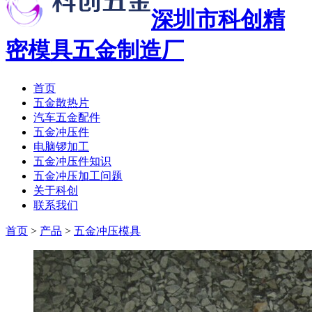
深圳市科创精
密模具五金制造厂
首页
五金散热片
汽车五金配件
五金冲压件
电脑锣加工
五金冲压件知识
五金冲压加工问题
关于科创
联系我们
首页
>
产品
>
五金冲压模具